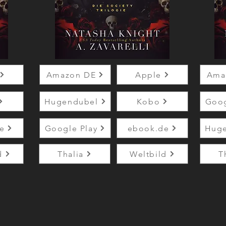
Amazon DE
Apple
Ama
Hugendubel
Kobo
Goog
e
Google Play
ebook.de
Hug
d
Thalia
Weltbild
T