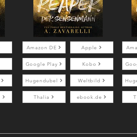
Amazon DE
Apple
Ama
Google Play
Kobo
Goog
Hugendubel
Weltbild
Hug
e
Thalia
ebook.de
T