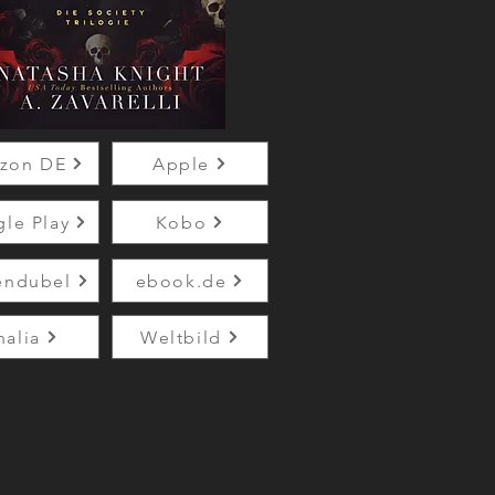
zon DE
Apple
le Play
Kobo
endubel
ebook.de
halia
Weltbild