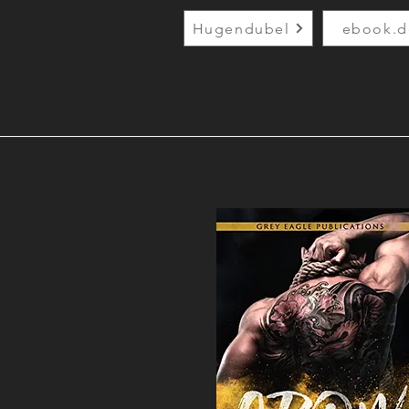
Hugendubel
ebook.d