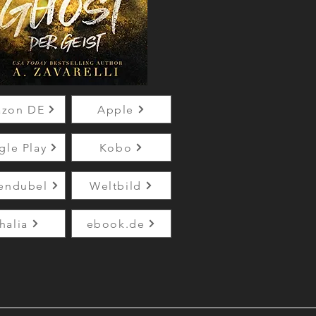
zon DE
Apple
le Play
Kobo
endubel
Weltbild
halia
ebook.de