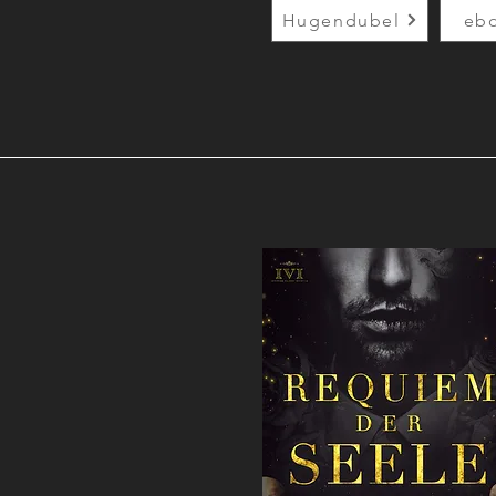
Hugendubel
eb