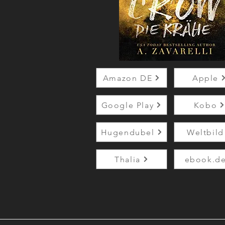
Amazon DE
Apple
Google Play
Kobo
Hugendubel
Weltbild
Thalia
ebook.d