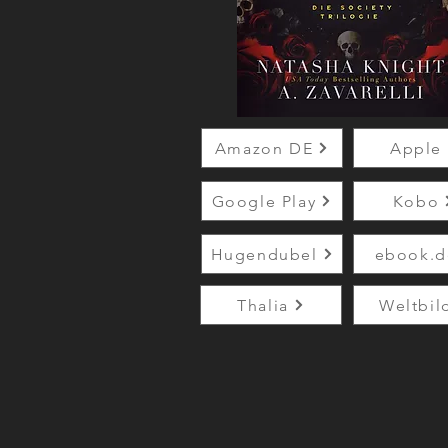
Amazon DE
Apple
Google Play
Kobo
Hugendubel
ebook.d
Thalia
Weltbil