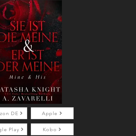
zon DE
Apple
le Play
Kobo