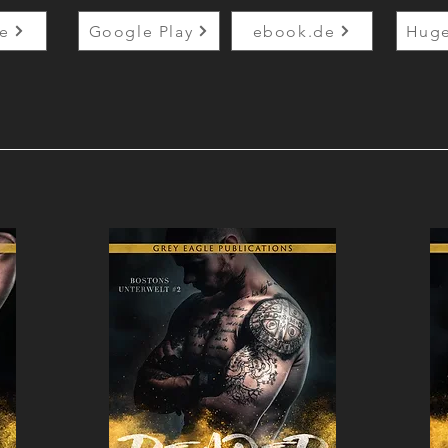
e
Google Play
ebook.de
Hug