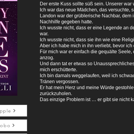
Der erste Kuss sollte süß sein. Unserer war 
Ich war das neue Mädchen, das versuchte, se
Landon war der grüblerische Nachbar, dem
Nachhilfe gegeben hatte.
Ich wusste nicht, dass er eine Legende an 
war.
Ich wusste nicht, dass sie ihn wie eine Relig
Aber ich habe mich in ihn verliebt, bevor ic
Für mich war er einfach die gequälte Seele,
anzog.
Und dann tat er etwas so Unaussprechliches
mich erschütterte.
Ich bin damals weggelaufen, weil ich schwa
Tränen vergossen.
Er hat mein Herz und meine Würde gestohlen,
zurückzuholen.
Das einzige Problem ist … er gibt sie nicht k
pple
Kobo