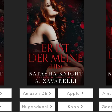
Amazon DE
Apple
Ama
Hugendubel
Kobo
Goog