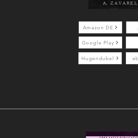
Amazon DE
Google Play
Hugendubel
e