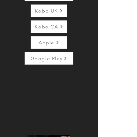
Kobo UK
Kobo CA
Apple
Google Play