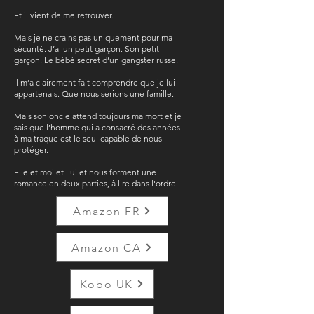
Et il vient de me retrouver.
Mais je ne crains pas uniquement pour ma
sécurité. J’ai un petit garçon. Son petit
garçon. Le bébé secret d’un gangster russe.
Il m’a clairement fait comprendre que je lui
appartenais. Que nous serions une famille.
Mais son oncle attend toujours ma mort et je
sais que l’homme qui a consacré des années
à ma traque est le seul capable de nous
protéger.
Elle et moi et Lui et nous forment une
romance en deux parties, à lire dans l'ordre.
Amazon FR
Amazon CA
Kobo UK