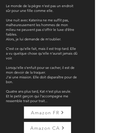
Le monde de la pègre n’est pas un endroit
sûr pour une fille comme elle.
Une nuit avec Katerina ne me suffit pas,
malheureusement les hommes de mon
milieu ne peuvent pas s’offrir le luxe d’être
faibles.
Alors, je lui demande de m’oublier.
C’est ce qu’elle fait, mais il est trop tard. Elle
a vu quelque chose qu’elle n’aurait jamais dû
voir.
Lorsqu’elle s’enfuit pour se cacher, il est de
mon devoir de la traquer.
J’ai une mission. Elle doit disparaître pour de
bon.
Quatre ans plus tard, Kat n’est plus seule.
Et le petit garçon qui l’accompagne me
ressemble trait pour trait...
Amazon FR
Amazon CA