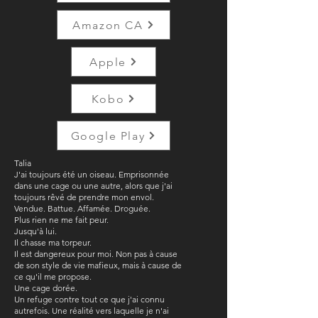
Amazon CA
Apple
Kobo
Google Play
Talia
J'ai toujours été un oiseau. Emprisonnée
dans une cage ou une autre, alors que j'ai
toujours rêvé de prendre mon envol.
Vendue. Battue. Affamée. Droguée.
Plus rien ne me fait peur.
Jusqu'à lui.
Il chasse ma torpeur.
Il est dangereux pour moi. Non pas à cause
de son style de vie mafieux, mais à cause de
ce qu'il me propose.
Une cage dorée.
Un refuge contre tout ce que j'ai connu
autrefois. Une réalité vers laquelle je n'ai