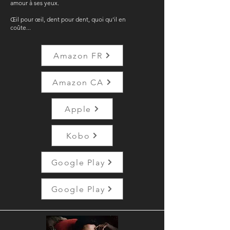
amour à ses yeux.
Œil pour œil, dent pour dent, quoi qu’il en
coûte...
Amazon FR
Amazon CA
Apple
Kobo
Google Play
Google Play