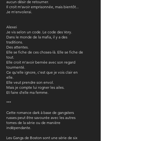
aucun désir de retourner.
Il croit m'avoir emprisonnée, mais bientôt...
Je m'envolerai.
Alexei
Je vis selon un code. Le code des Vory.
Dans le monde de la mafia, il y a des
traditions.
Des attentes.
Elle se fiche de ces choses-là. Elle se fiche de
tout.
Elle croit m'avoir bernée avec son regard
tourmenté.
Ce qu'elle ignore, c'est que je vois clair en
elle.
Elle veut prendre son envol.
Mais je compte lui rogner les ailes.
Et faire d'elle ma femme.
***
Cette romance dark à base de gangsters
russes peut être savourée avec les autres
tomes de la série ou de manière
indépendante.
Les Gangs de Boston sont une série de six