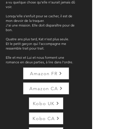
a vu quelque chose qu’elle n’aurait jamais dû
voir.
Lorsqu’elle s’enfuit pour se cacher, il est de
mon devoir de la traquer.
J’ai une mission. Elle doit disparaître pour de
bon.
Quatre ans plus tard, Kat n’est plus seule.
Et le petit garçon qui l’accompagne me
ressemble trait pour trait.
Elle et moi et Lui et nous forment une
romance en deux parties, à lire dans l'ordre.
Amazon FR
Amazon CA
Kobo UK
Kobo CA