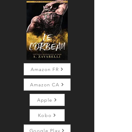
Amazon FR
Amazon CA
Apple
Kobo
Google Play