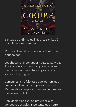
Santiago a enfin ce qu’il désire. Son bébé
grandit dans mon ventre.
J’ai réécrit son destin, la soumettant à moi
pour de bon.
Les choses changent pour nous. Je parviens
à voir au-delà du monstre qu’il affiche au
monde, à voir les cicatrices qui se cachent
sous ses tatouages.
L’amour est une faiblesse que les hommes
comme moi ne peuvent pas se permettre.
J’ai décidé de la garder, mais ma vengeance
n’aura jamais de fin.
Son ultime trahison me prouve que sa
vengeance est plus importante que notre